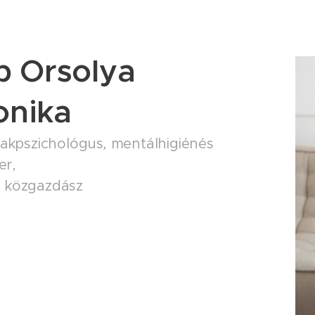
p Orsolya
onika
szakpszichológus
,
mentálhigiénés
er,
s közgazdász