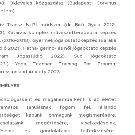
8. Okleveles közgazdász (Budapesti Corvinus
yetem)
ív Transz NLPt módszer (dr. Bíró Gyula 2012-
3), Katarzis komplex művészetterapeuta képzés
 (2016-2018), Gyermekjóga oktatóképzés (Baraka
dió 2021), Hatha- gerinc- és női jógaoktató képzés
sram Jógastúdió 2022), Sup jógaoktató
023.) Yoga Teacher Training For Trauma,
ression and Anxiety 2023.
EMÉLYES
ichológusként és magánemberként is az életet
lyamatos tanulásnak fogom fel, állandó
hetőséget kapunk önmagunk megismerésére,
pcsolataink megértésére, viselkedéseink,
zéseink és gondolataink felfedezésére.