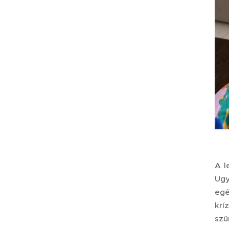
A l
Ugy
egé
krí
szü