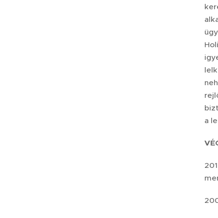
ker
al
ügy
Hol
igy
le
neh
rej
biz
a l
VÉ
201
men
200