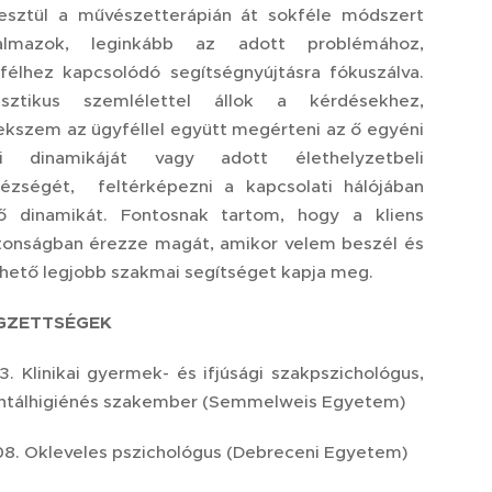
esztül a művészetterápián át sokféle módszert
kalmazok, leginkább az adott problémához,
félhez kapcsolódó segítségnyújtásra fókuszálva.
isztikus szemlélettel állok a kérdésekhez,
ekszem az ügyféllel együtt megérteni az ő egyéni
lki dinamikáját vagy adott élethelyzetbeli
ézségét, feltérképezni a kapcsolati hálójában
lő dinamikát. Fontosnak tartom, hogy a kliens
tonságban érezze magát, amikor velem beszél és
ehető legjobb szakmai segítséget kapja meg.
GZETTSÉGEK
3. Klinikai gyermek- és ifjúsági szakpszichológus,
tálhigiénés szakember (Semmelweis Egyetem)
8. Okleveles pszichológus (Debreceni Egyetem)