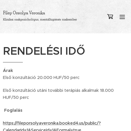
Orsolya
Filep
Veronika
Klinikai szakpszichológus, mentálhigiénés szakember
RENDELÉSI IDŐ
Árak
Első konzultáció 20.000 HUF/50 perc
Első konzultáció utáni további terápiás alkalmak 18.000
HUF/50 perc
Foglalás
https://fileporsolyaveronika.booked4.us/public/?
CalendarId=1&ServiceId=1&Formal=true