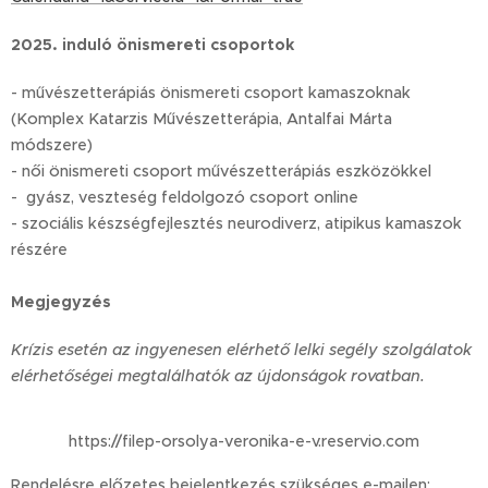
2025. induló önismereti csoportok
- művészetterápiás önismereti csoport kamaszoknak
(Komplex Katarzis Művészetterápia, Antalfai Márta
módszere)
- női önismereti csoport művészetterápiás eszközökkel
- gyász, veszteség feldolgozó csoport online
- szociális készségfejlesztés neurodiverz, atipikus kamaszok
részére
Megjegyzés
Krízis esetén az ingyenesen elérhető lelki segély szolgálatok
elérhetőségei megtalálhatók az újdonságok rovatban.
https://filep-orsolya-veronika-e-v.reservio.com
Rendelésre előzetes bejelentkezés szükséges e-mailen: