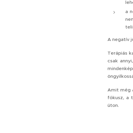
leh
a n
nem
tel
A negatív 
Terápiás ka
csak annyi,
mindenkép
öngyilkossá
Amit még a
fókusz, a 
úton.