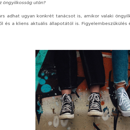
z öngyilkosság után?
árs adhat ugyan konkrét tanácsot is, amikor valaki öngyi
l és a kliens aktuális állapotától is. Figyelembeszűkülés 