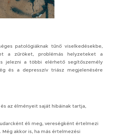
séges patológiáknak tűnő viselkedésekbe,
ket a zűröket, problémás helyzeteket a
s jelezni a többi elérhető segítőszemély
ség és a depresszív triász megjelenésére
s az élményeit saját hibáinak tartja,
t kudarcként éli meg, vereségként értelmezi
. Még akkor is, ha más értelmezési