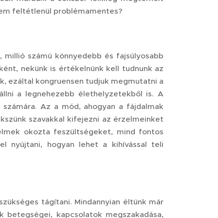
y sem feltétlenül problémamentes?
, millió számú könnyedebb és fajsúlyosabb
ként, nekünk is értékelnünk kell tudnunk az
nk, ezáltal kongruensen tudjuk megmutatni a
lállni a legnehezebb élethelyzetekből is. A
ok számára. Az a mód, ahogyan a fájdalmak
szünk szavakkal kifejezni az érzelmeinket
zelmek okozta feszültségeket, mind fontos
nyújtani, hogyan lehet a kihívással teli
 szükséges tágítani. Mindannyian éltünk már
sök betegségei, kapcsolatok megszakadása,