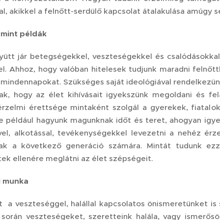
kal, akikkel a felnőtt-serdülő kapcsolat átalakulása amúg
 mint példák
yütt jár betegségekkel, veszteségekkel és csalódásokkal
l. Ahhoz, hogy valóban hitelesek tudjunk maradni felnőtt
a mindennapokat. Szükséges saját ideológiával rendelkezü
knak, hogy az élet kihívásait igyekszünk megoldani és fe
érzelmi érettsége mintaként szolgál a gyerekek, fiatal
 például hagyunk magunknak időt és teret, ahogyan igyek
el, alkotással, tevékenységekkel levezetni a nehéz ér
k a következő generáció számára. Mintát tudunk ezzel 
ek ellenére meglátni az élet szépségeit.
i munka
t a veszteséggel, halállal kapcsolatos önismeretünket is
 során veszteségeket, szeretteink halála, vagy ismerő