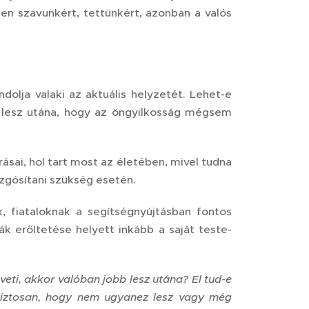
en szavunkért, tettünkért, azonban a valós
lja valaki az aktuális helyzetét. Lehet-e
b lesz utána, hogy az öngyilkosság mégsem
ásai, hol tart most az életében, mivel tudna
zgósítani szükség esetén.
, fiataloknak a segítségnyújtásban fontos
k erőltetése helyett inkább a saját teste-
lveti, akkor valóban jobb lesz utána? El tud-e
biztosan, hogy nem ugyanez lesz vagy még