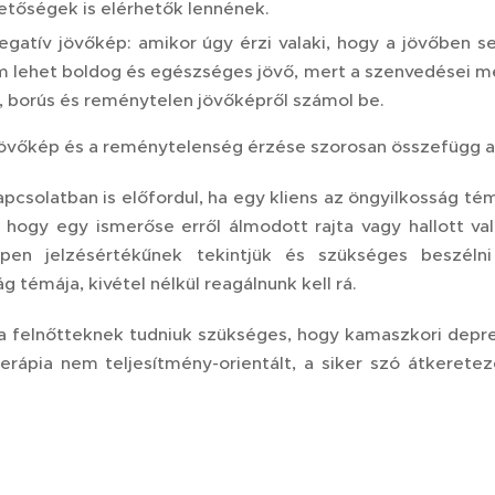
etőségek is elérhetők lennének.
egatív jövőkép: amikor úgy érzi valaki, hogy a jövőben 
 lehet boldog és egészséges jövő, mert a szenvedései 
i, borús és reménytelen jövőképről számol be.
jövőkép és a reménytelenség érzése szorosan összefügg a
pcsolatban is előfordul, ha egy kliens az öngyilkosság tém
 hogy egy ismerőse erről álmodott rajta vagy hallott vala
pen jelzésértékűnek tekintjük és szükséges beszéln
g témája, kivétel nélkül reagálnunk kell rá.
 felnőtteknek tudniuk szükséges, hogy kamaszkori depress
terápia nem teljesítmény-orientált, a siker szó átkeret