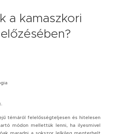
ek a kamaszkori
gelőzésében?
gia
k.
jű témáról felelősségteljesen és hitelesen
rtó módon mellettük lenni, ha ilyesmivel
ak maradni a sokszor lelkileg megterhelt