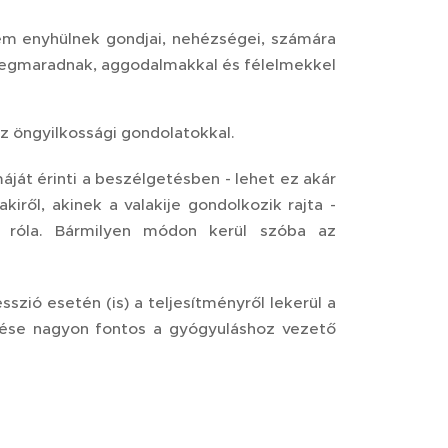
sem enyhülnek gondjai, nehézségei, számára
megmaradnak, aggodalmakkal és félelmekkel
z öngyilkossági gondolatokkal.
áját érinti a beszélgetésben - lehet ez akár
kiről, akinek a valakije gondolkozik rajta -
i róla. Bármilyen módon kerül szóba az
zió esetén (is) a teljesítményről lekerül a
ezése nagyon fontos a gyógyuláshoz vezető