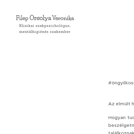
Orsolya
Filep
Veronika
Klinikai szakpszichológus,
mentálhigiénés szakember
#öngyilkos
Az elmúlt h
Hogyan tud
beszélgetn
találkozna