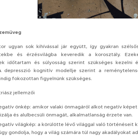
szemüveg
r ugyan sok kihívással jár együtt, így gyakran szélső
etekbe és érzésvilágba keveredik a korosztály. Eze
ek időtartam és súlyosság szerint szükséges kezelni é
A depresszió kognitív modellje szerint a reménytelen
ndig fokozottan figyelnünk szükséges.
triász jellemzői
egatív önkép: amikor valaki önmagáról alkot negatív képet é
tizálja és alulbecsüli önmagát, alkalmatlanság érzete van.
egatív világkép: a körülötte lévő világgal való történései
úgy gondolja, hogy a világ számára túl nagy akadályokat ad