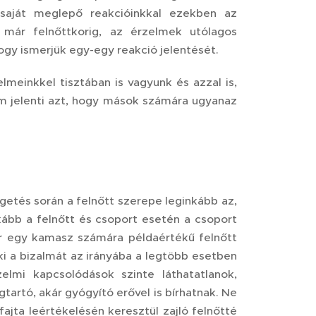
 saját meglepő reakcióinkkal ezekben az
 már felnőttkorig, az érzelmek utólagos
ogy ismerjük egy-egy reakció jelentését.
lmeinkkel tisztában is vagyunk és azzal is,
em jelenti azt, hogy mások számára ugyanaz
getés során a felnőtt szerepe leginkább az,
kább a felnőtt és csoport esetén a csoport
or egy kamasz számára példaértékű felnőtt
i ki a bizalmát az irányába a legtöbb esetben
zelmi kapcsolódások szinte láthatatlanok,
artó, akár gyógyító erővel is bírhatnak. Ne
ajta leértékelésén keresztül zajló felnőtté