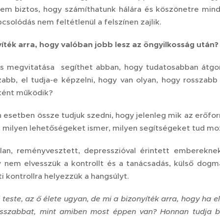
 nem biztos, hogy számíthatunk hálára és köszönetre mind
csolódás nem feltétlenül a felszínen zajlik.
yíték arra, hogy valóban jobb lesz az öngyilkosság után?
s megvitatása segíthet abban, hogy tudatosabban átgondo
zabb, el tudja-e képzelni, hogy van olyan, hogy rosszab
ként működik?
esetben össze tudjuk szedni, hogy jelenleg mik az erőforr
i, milyen lehetőségeket ismer, milyen segítségeket tud mo
alan, reményvesztett, depresszióval érintett embereknek
y nem elvesszük a kontrollt és a tanácsadás, külső dogmá
ti kontrollra helyezzük a hangsúlyt.
 teste, az ő élete ugyan, de mi a bizonyíték arra, hogy ha e
osszabbat, mint amiben most éppen van? Honnan tudja 