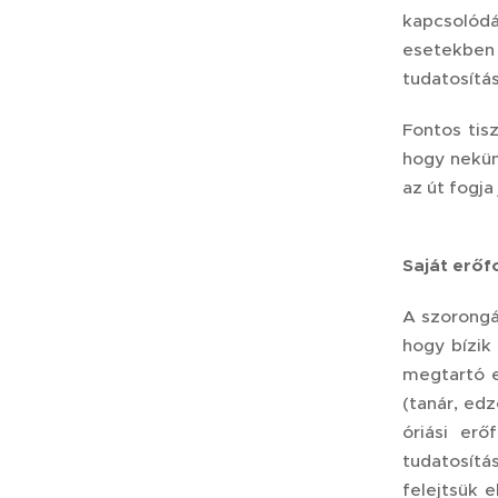
kapcsolód
esetekben
tudatosítá
Fontos tis
hogy nekün
az út fogja
Saját erőf
A szorongá
hogy bízik
megtartó e
(tanár, edz
óriási erő
tudatosítá
felejtsük 