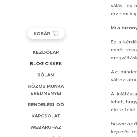
válás, így
érzelmi kap
Mi a bizon
KOSÁR
Ez a kérdé
ennél ross
KEZDŐLAP
megváltás
BLOG CIKKEK
Azt minden 
RÓLAM
változtatn
KÖZÖS MUNKA
EREDMÉNYEI
A kilátást
lehet, hog
RENDELÉSI IDŐ
élete felet
KAPCSOLAT
Hiszen az ő
WEBÁRUHÁZ
képzelni r