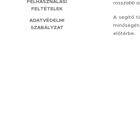
FELHASZNÁLÁSI
rosszabb a
FELTÉTELEK
A segítő t
ADATVÉDELMI
minőségétő
SZABÁLYZAT
előtérbe.