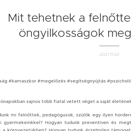
Mit tehetnek a felnőtt
öngyilkosságok me
2021.11.02
ság #kamaszkor #megelőzés #segítségnyújtás #pszicholó
ónapokban sajnos több fiatal vetett véget a saját életéne
unk mi felnőttek, pedagógusok, szülők egy ilyen hordere
i gyermekeinkkel? Hogyan tudunk preventíven és megta
k a környezetükben? Hogyan tudunk érzelmileg támogató