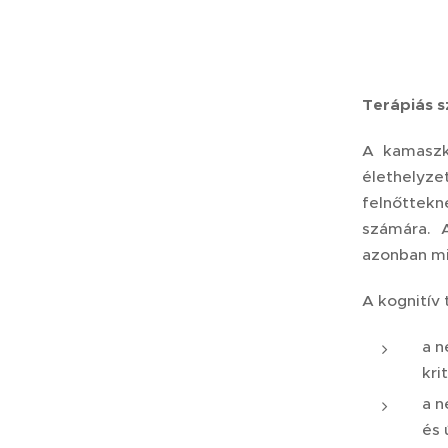
Terápiás 
A kamaszko
élethelyz
felnőttekn
számára. 
azonban mi
A kognitív 
a n
kri
a n
és 