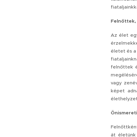
fiataljaink
Felnőttek,
Az élet eg
érzelmekke
életet és 
fiataljain
felnőttek 
megélésére
vagy zenév
képet adna
élethelyzet
Önismeret
Felnőttkén
át életünk