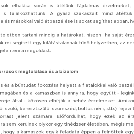
ások elhalása során is átélünk fájdalmas érzelmeket,
 is találkozhattunk. A gyász szakaszait mind átéltük
sa és másokkal való átbeszélése is sokat segíthet abban, h
zteletben tartani mindig a határokat, hiszen ha saját érze
k mi segített egy kilátástalannak tűnő helyzetben, az n
 jelenteni a megoldást.
orrások megtalálása és a bizalom
s és a bűntudat fokozása helyett a fiatalokkal való beszél
 magában és a kamaszban is annyira, hogy együtt - legin
reje által - közösen elbírják a nehéz érzelmeket. Amik
ő, szülő, keresztszülő, szomszéd, boltos néni, stb.) fejez
forrást jelent számára. Előfordulhat, hogy ezek az ér
sra sem kerülnek olykor egy tinédzser életében, mégis megt
el, hogy a kamaszok egyik feladata éppen a felnőttek egyf