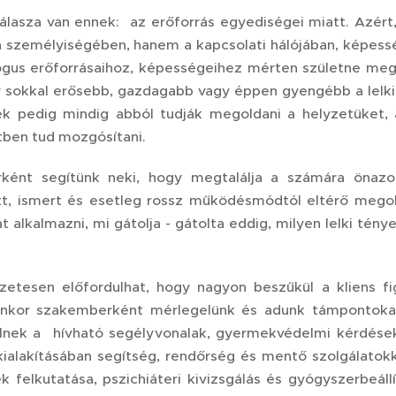
álasza van ennek: az erőforrás egyediségei miatt. Azér
 személyiségében, hanem a kapcsolati hálójában, képessé
ógus erőforrásaihoz, képességeihez mérten születne meg.
y sokkal erősebb, gazdagabb vagy éppen gyengébb a lelki, m
 pedig mindig abból tudják megoldani a helyzetüket, 
tben tud mozgósítani.
ként segítünk neki, hogy megtalálja a számára önazo
, ismert és esetleg rossz működésmódtól eltérő megol
at alkalmazni, mi gátolja - gátolta eddig, milyen lelki té
etesen előfordulhat, hogy nagyon beszűkül a kliens fi
yenkor szakemberként mérlegelünk és adunk támpontokat, 
lnek a hívható segélyvonalak, gyermekvédelmi kérdések
kialakításában segítség, rendőrség és mentő szolgálatokk
k felkutatása, pszichiáteri kivizsgálás és gyógyszerbeál