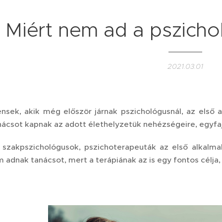
Miért nem ad a pszicho
2021.03.01
ensek, akik még először járnak pszichológusnál, az első a
nácsot kapnak az adott élethelyzetük nehézségeire, egyfajt
szakpszichológusok, pszichoterapeuták az első alkalma
adnak tanácsot, mert a terápiának az is egy fontos célja, 