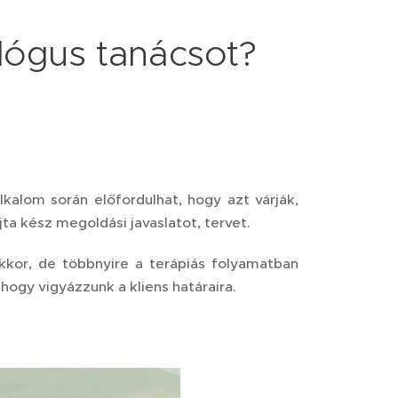
lógus tanácsot?
lkalom során előfordulhat, hogy azt várják,
a kész megoldási javaslatot, tervet.
kkor, de többnyire a terápiás folyamatban
hogy vigyázzunk a kliens határaira.