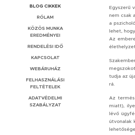
BLOG CIKKEK
Egyszerű v
nem csak a
RÓLAM
a pszichol
KÖZÖS MUNKA
lehet, hog
EREDMÉNYEI
Az emberek
RENDELÉSI IDŐ
élethelyze
KAPCSOLAT
Szakember
megszokott
WEBÁRUHÁZ
tudja az új
FELHASZNÁLÁSI
rá.
FELTÉTELEK
Az termész
ADATVÉDELMI
SZABÁLYZAT
miatt), il
lévő ügyfé
útvonalak 
lehetősége