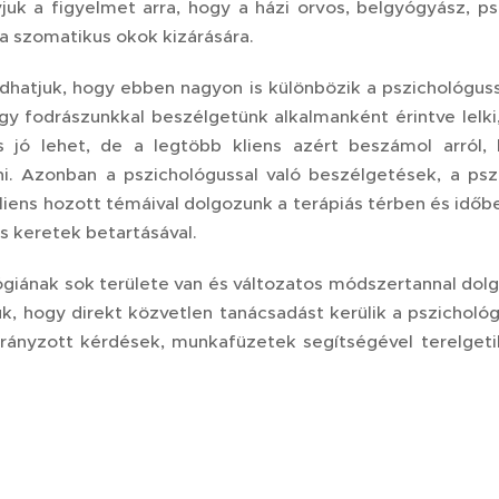
ívjuk a figyelmet arra, hogy a házi orvos, belgyógyász, 
a szomatikus okok kizárására.
dhatjuk, hogy ebben nagyon is különbözik a pszichológuss
agy fodrászunkkal beszélgetünk alkalmanként érintve lelki,
s jó lehet, de a legtöbb kliens azért beszámol arról
. Azonban a pszichológussal való beszélgetések, a pszi
kliens hozott témáival dolgozunk a terápiás térben és időb
s keretek betartásával.
ógiának sok területe van és változatos módszertannal do
juk, hogy direkt közvetlen tanácsadást kerülik a pszicho
 irányzott kérdések, munkafüzetek segítségével terelgetik