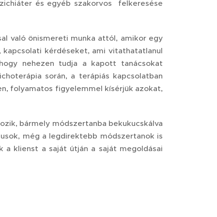
pszichiáter és egyéb szakorvos felkeresése
al való önismereti munka attól, amikor egy
 kapcsolati kérdéseket, ami vitathatatlanul
, hogy nehezen tudja a kapott tanácsokat
choterápia során, a terápiás kapcsolatban
en, folyamatos figyelemmel kísérjük azokat,
lgozik, bármely módszertanba bekukucskálva
lógusok, még a legdirektebb módszertanok is
 a klienst a saját útján a saját megoldásai