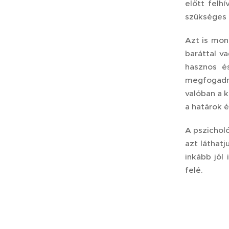
előtt felh
szükséges 
Azt is mon
baráttal v
hasznos é
megfogadni
valóban a 
a határok é
A pszichol
azt láthat
inkább jól
felé.