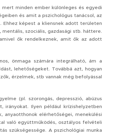
t, mert minden ember különleges és egyedi
geiben és amit a pszichológus tanácsol, az
 Ehhez képest a kliensnek adott területen
entális, szociális, gazdasági stb. háttere.
amivel ők rendelkeznek, amit ők az adott
nos, önmaga számára integrálható, ám a
dást, lehetőségeket. Továbbá azt, hogyan
nyezők, érzelmek, stb vannak még befolyással
gyelme (pl. szorongás, depresszió, abúzus
irányokat. Ilyen például krízishelyzetben
, anyaotthonok elérhetőségei, menekülési
al való együttműködés, osztályos felvételi
lítás szükségessége. A pszichológiai munka