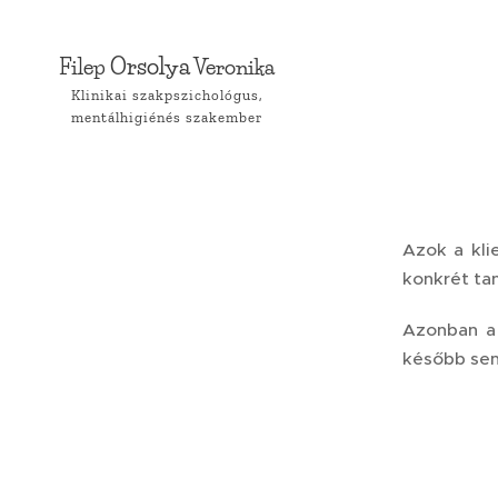
Orsolya
Filep
Veronika
Klinikai szakpszichológus,
mentálhigiénés szakember
Azok a kli
konkrét ta
Azonban a 
később sem 