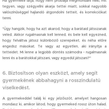
Ha gyermeke látja, hogy nem próbálja megmondani neki, mit
tegyen, vagy szégyellni akarja tettei miatt, sokkal nagyobb
valószínűséggel hajlandó átgondolni tetteit, és korrekciókat
tenni.
"Úgy hangzik, hogy ha azt akarod, hogy a barátaid játsszanak
veled. Akkor rugalmasnak kell lenned, és bele kell egyezned,
hogy felváltva játssz különböző szerepeket, és néha előre
engedsz másokat. Te vagy az egyetlen, aki irányítja a
tetteidet. Mi lenne a legjobb döntés számodra - rugalmasnak
lenni és a barátokkal játszani, vagy egyedül játszani?"
6. Biztosítson olyan eszközt, amely segít
gyermekének abbahagyni a rosszindulatú
viselkedést.
A gyermekeddel találj ki egy jelzőszót, amelyet hangosan
mondasz ki, amikor látod, hogy gyermeked rossz úton halad.