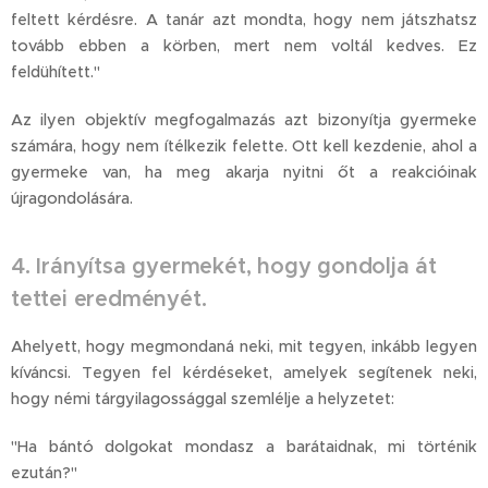
feltett kérdésre. A tanár azt mondta, hogy nem játszhatsz
tovább ebben a körben, mert nem voltál kedves. Ez
feldühített."
Az ilyen objektív megfogalmazás azt bizonyítja gyermeke
számára, hogy nem ítélkezik felette. Ott kell kezdenie, ahol a
gyermeke van, ha meg akarja nyitni őt a reakcióinak
újragondolására.
4. Irányítsa gyermekét, hogy gondolja át
tettei eredményét.
Ahelyett, hogy megmondaná neki, mit tegyen, inkább legyen
kíváncsi. Tegyen fel kérdéseket, amelyek segítenek neki,
hogy némi tárgyilagossággal szemlélje a helyzetet:
"Ha bántó dolgokat mondasz a barátaidnak, mi történik
ezután?"