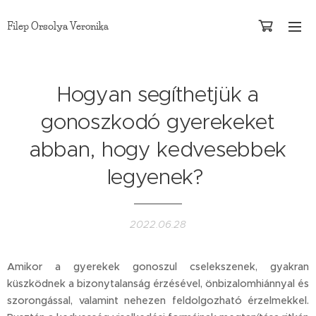
Orsolya
Filep
Veronika
Hogyan segíthetjük a
gonoszkodó gyerekeket
abban, hogy kedvesebbek
legyenek?
2022.06.28
Amikor a gyerekek gonoszul cselekszenek, gyakran
küszködnek a bizonytalanság érzésével, önbizalomhiánnyal és
szorongással, valamint nehezen feldolgozható érzelmekkel.