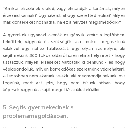
"Amikor elszöknek előled, vagy elmondják a tanárnak, milyen
érzéseid vannak? Úgy sikerül, ahogy szeretted volna? Milyen
más döntéseket hozhatnál, ha ez a helyzet megismétlődik?"
A gyerekek ugyanazt akarják és igénylik, amire a legtöbben,
felnőttek, vágynak és szükségük van, amikor megosztunk
valakivel egy nehéz találkozást: egy olyan személyre, aki
segít nekünk 360 fokos oldalról szemlélni a helyzetet - hogy
tisztázzuk, milyen érzéseket váltottak ki bennünk - és hogy
végiggondoljuk, milyen korrekciókat szeretnénk végrehajtani.
A legtöbben nem akarunk valakit, aki megmondja nekünk, mit
tegyünk, mert azt jelzi, hogy nem bízunk abban, hogy
képesek vagyunk a saját megoldásainkkal előállni.
5. Segíts gyermekednek a
problémamegoldásban.