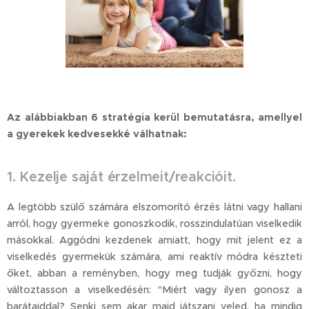
Az alábbiakban 6 stratégia kerül bemutatásra, amellyel
a gyerekek kedvesekké válhatnak:
1. Kezelje saját érzelmeit/reakcióit.
A legtöbb szülő számára elszomorító érzés látni vagy hallani
arról, hogy gyermeke gonoszkodik, rosszindulatúan viselkedik
másokkal. Aggódni kezdenek amiatt, hogy mit jelent ez a
viselkedés gyermekük számára, ami reaktív módra készteti
őket, abban a reményben, hogy meg tudják győzni, hogy
változtasson a viselkedésén: "Miért vagy ilyen gonosz a
barátaiddal? Senki sem akar majd játszani veled, ha mindig