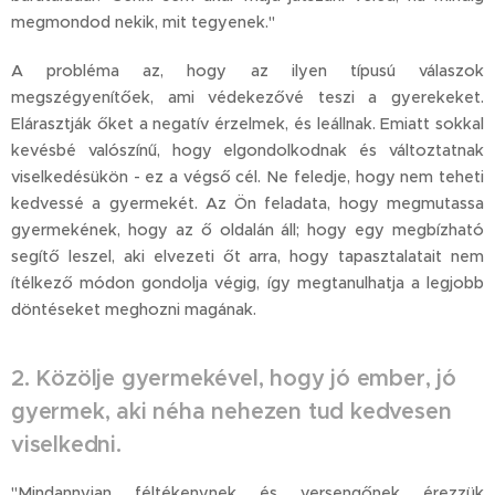
megmondod nekik, mit tegyenek."
A probléma az, hogy az ilyen típusú válaszok
megszégyenítőek, ami védekezővé teszi a gyerekeket.
Elárasztják őket a negatív érzelmek, és leállnak. Emiatt sokkal
kevésbé valószínű, hogy elgondolkodnak és változtatnak
viselkedésükön - ez a végső cél. Ne feledje, hogy nem teheti
kedvessé a gyermekét. Az Ön feladata, hogy megmutassa
gyermekének, hogy az ő oldalán áll; hogy egy megbízható
segítő leszel, aki elvezeti őt arra, hogy tapasztalatait nem
ítélkező módon gondolja végig, így megtanulhatja a legjobb
döntéseket meghozni magának.
2. Közölje gyermekével, hogy jó ember,
jó
gyermek
, aki néha nehezen tud kedvesen
viselkedni.
"Mindannyian féltékenynek és versengőnek érezzük