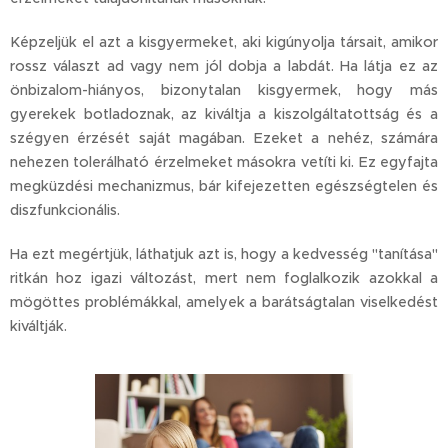
Képzeljük el azt a kisgyermeket, aki kigúnyolja társait, amikor
rossz választ ad vagy nem jól dobja a labdát. Ha látja ez az
önbizalom-hiányos, bizonytalan kisgyermek, hogy más
gyerekek botladoznak, az kiváltja a kiszolgáltatottság és a
szégyen érzését saját magában. Ezeket a nehéz, számára
nehezen tolerálható érzelmeket másokra vetíti ki. Ez egyfajta
megküzdési mechanizmus, bár kifejezetten egészségtelen és
diszfunkcionális.
Ha ezt megértjük, láthatjuk azt is, hogy a kedvesség "tanítása"
ritkán hoz igazi változást, mert nem foglalkozik azokkal a
mögöttes problémákkal, amelyek a barátságtalan viselkedést
kiváltják.