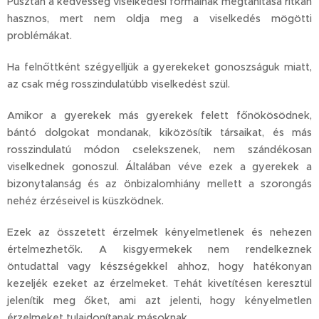
Pusztán a kedvesség viselkedési formáinak megtanítása ritkán
hasznos, mert nem oldja meg a viselkedés mögötti
problémákat.
Ha felnőttként szégyelljük a gyerekeket gonoszságuk miatt,
az csak még rosszindulatúbb viselkedést szül.
Amikor a gyerekek más gyerekek felett főnökösödnek,
bántó dolgokat mondanak, kiközösítik társaikat, és más
rosszindulatú módon cselekszenek, nem szándékosan
viselkednek gonoszul. Általában véve ezek a gyerekek a
bizonytalanság és az önbizalomhiány mellett a szorongás
nehéz érzéseivel is küszködnek.
Ezek az összetett érzelmek kényelmetlenek és nehezen
értelmezhetők. A kisgyermekek nem rendelkeznek
öntudattal vagy készségekkel ahhoz, hogy hatékonyan
kezeljék ezeket az érzelmeket. Tehát kivetítésen keresztül
jelenítik meg őket, ami azt jelenti, hogy kényelmetlen
érzelmeket tulajdonítanak másoknak.