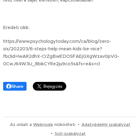
Eredeti cikk:
https://www.psychologytoday.com/ca/blog/zero-
six/202203/6-steps-help-mean-kids-be-nice?
fbclid=IwAR2dhX-CrZgBwEDOSFAEjGXgWzav0pVG-
0CwJ64W3U_8bikCYRe2ju9co5s&fs=e&s=cl
Share
Az oldalt a
Webnode
működteti
Adatvédelmi szabályzat
Süti-szabályzat