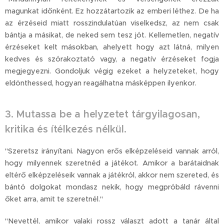
magunkat időnként. Ez hozzátartozik az emberi léthez. De ha
az érzéseid miatt rosszindulatúan viselkedsz, az nem csak
bántja a másikat, de neked sem tesz jót. Kellemetlen, negatív
érzéseket kelt másokban, ahelyett hogy azt látná, milyen
kedves és szórakoztató vagy, a negatív érzéseket fogja
megjegyezni. Gondoljuk végig ezeket a helyzeteket, hogy
eldönthessed, hogyan reagálhatna másképpen ilyenkor.
3. Mutassa be a helyzetet tárgyilagosan,
kritika és ítélkezés nélkül.
"Szeretsz irányítani. Nagyon erős elképzeléseid vannak arról,
hogy milyennek szeretnéd a játékot. Amikor a barátaidnak
eltérő elképzeléseik vannak a játékról, akkor nem szereted, és
bántó dolgokat mondasz nekik, hogy megpróbáld rávenni
őket arra, amit te szeretnél."
"Nevettél, amikor valaki rossz választ adott a tanár által