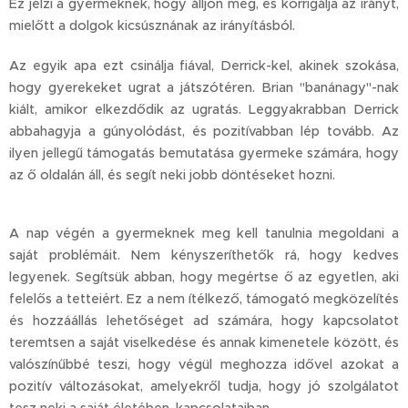
Ez jelzi a gyermeknek, hogy álljon meg, és korrigálja az irányt,
mielőtt a dolgok kicsúsznának az irányításból.
Az egyik apa ezt csinálja fiával, Derrick-kel, akinek szokása,
hogy gyerekeket ugrat a játszótéren. Brian "banánagy"-nak
kiált, amikor elkezdődik az ugratás. Leggyakrabban Derrick
abbahagyja a gúnyolódást, és pozitívabban lép tovább. Az
ilyen jellegű támogatás bemutatása gyermeke számára, hogy
az ő oldalán áll, és segít neki jobb döntéseket hozni.
A nap végén a gyermeknek meg kell tanulnia megoldani a
saját problémáit. Nem kényszeríthetők rá, hogy kedves
legyenek. Segítsük abban, hogy megértse ő az egyetlen, aki
felelős a tetteiért. Ez a nem ítélkező, támogató megközelítés
és hozzáállás lehetőséget ad számára, hogy kapcsolatot
teremtsen a saját viselkedése és annak kimenetele között, és
valószínűbbé teszi, hogy végül meghozza idővel azokat a
pozitív változásokat, amelyekről tudja, hogy jó szolgálatot
tesz neki a saját életében, kapcsolataiban.