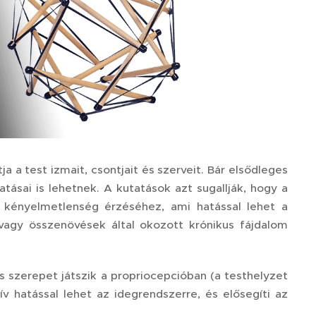
 a test izmait, csontjait és szerveit. Bár elsődleges
hatásai is lehetnek. A kutatások azt sugallják, hogy a
ai kényelmetlenség érzéséhez, ami hatással lehet a
k vagy összenövések által okozott krónikus fájdalom
 szerepet játszik a propriocepcióban (a testhelyzet
v hatással lehet az idegrendszerre, és elősegíti az