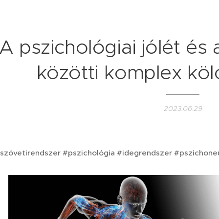
A pszichológiai jólét és 
közötti komplex kö
2023.06.29
őszövetirendszer #pszichológia #idegrendszer #pszichon