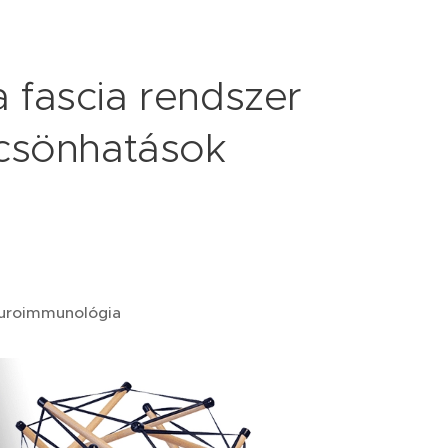
a fascia rendszer
lcsönhatások
euroimmunológia