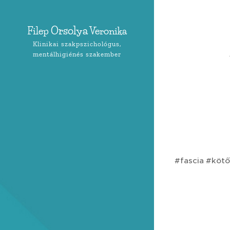
Orsolya
Filep
Veronika
Klinikai szakpszichológus,
mentálhigiénés szakember
#fascia #köt