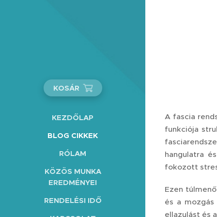
KOSÁR
A fascia rends
KEZDŐLAP
funkciója stru
BLOG CIKKEK
fasciarendsze
RÓLAM
hangulatra és
fokozott stre
KÖZÖS MUNKA
EREDMÉNYEI
Ezen túlmenőe
RENDELÉSI IDŐ
és a mozgás é
ellazulást és