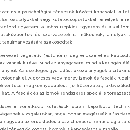
dszer és a pszichológiai tényezők közötti kapcsolat ku
ülön osztályokkal vagy kutatócsoportokkal, amelyek erre
tanford Egyetem, a Johns Hopkins Egyetem és a Kalifor
tatóközpontok és szervezetek is működnek, amelyek a 
k tanulmányozására szakosodtak.
zervezet vegetatív (autonóm) idegrendszeréhez kapcsoló
k vannak kitéve. Mind az anyagcsere, mind a keringés élénk
m enyhül. Az esetleges gyulladást okozó anyagok a citoki
távolodnak el. A görcsös vagy merev izmok és fasciák ruga
kkentése megkönnyebbülést, jó közérzetet, aktivizálódá
lhat. A fasciák és az izmok rendszeres speciális tornáztat
dszerre vonatkozó kutatások során képalkotó techniká
 végeznek vizsgálatokat, hogy jobban megértsék a fasciare
e nagyobb az érdeklődés a pszichoneuroimmunológia terül
giai tényezők közötti bonyolult kapcsolatot vizsgálja.