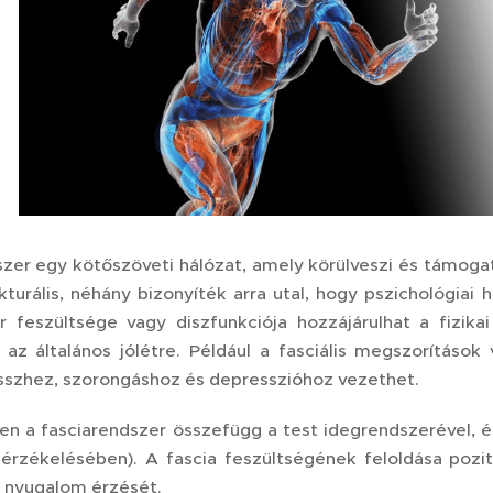
zer egy kötőszöveti hálózat, amely körülveszi és támogatja
kturális, néhány bizonyíték arra utal, hogy pszichológiai 
r feszültsége vagy diszfunkciója hozzájárulhat a fizik
 az általános jólétre. Például a fasciális megszorításo
sszhez, szorongáshoz és depresszióhoz vezethet.
n a fasciarendszer összefügg a test idegrendszerével, és
rzékelésében). A fascia feszültségének feloldása pozití
 a nyugalom érzését.