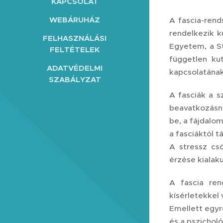
KAPCSOLAT
WEBÁRUHÁZ
A fascia-ren
rendelkezik k
FELHASZNÁLÁSI
Egyetem, a S
FELTÉTELEK
független ku
ADATVÉDELMI
kapcsolatána
SZABÁLYZAT
A fasciák a s
beavatkozásna
be, a fájdalo
a fasciáktól 
A stressz csö
érzése kialaku
A fascia ren
kísérletekkel
Emellett egyr
és a pszicholó