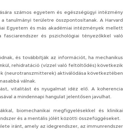
tatására számos egyetem és egészségügyi intézmény
 a tanulmányi területre összpontosítanak. A Harvard
niai Egyetem és más akadémiai intézmények mellett
fasciarendszer és pszichológiai tényezőkkel való
dnak, és továbbítják az információt, ha mechanikus
ül, rehidratáció (vízzel való feltöltődés) következik
nek (neurotranszmitterek) aktiválódása következtében
lmasabbá válnak.
st, vitalitást és nyugalmat idéz elő. A koherencia
ásával a mindennapi hangulat jelentősen javulhat.
kkal, biomechanikai megfigyelésekkel és klinikai
ndszer és a mentális jólét közötti összefüggéseket.
ete iránt, amely az idegrendszer, az immunrendszer