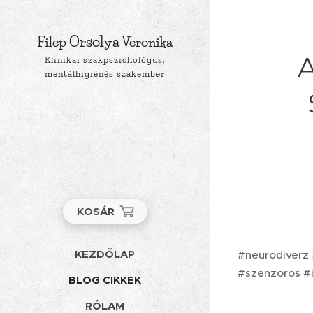
Orsolya
Filep
Veronika
A
Klinikai szakpszichológus,
mentálhigiénés szakember
KOSÁR
KEZDŐLAP
#neurodiverz 
#szenzoros #
BLOG CIKKEK
RÓLAM