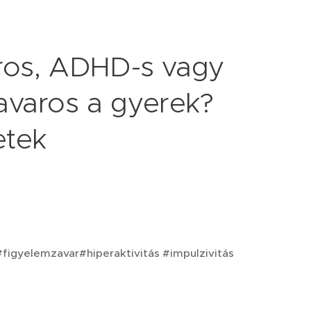
ros, ADHD-s vagy
avaros a gyerek?
etek
igyelemzavar#hiperaktivitás #impulzivitás