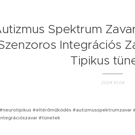
utizmus Spektrum Zava
Szenzoros Integrációs Z
Tipikus tün
2024.10.04
#neurotipikus #eltérőműködés #autizmusspektrumzavar #f
integrációszavar #tünetek