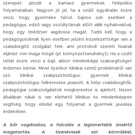
szerepet játszik a kamasz gyermekek felépülési
folyamataiban. Nagyon jó jel, ha a szülő egyáltalán észre
veszi, hogy gyermeke falcol. Sajnos sok esetben a
pedagógus, edző vagy osztálytársak előtt válik nyilvánvalóvá,
hogy egy tinédzser vagdossa magát. Tudni kell, hogy a
pedagógusoknak ilyen esetben jelzési közelezettsége van a
csaladsegítő szolgálat felé, ami protokoll szerinti hivatali
eljárást von maga mögé (pl. környezettanulnányt). Ha a szülő
tehát észre veszi a bajt, akkor mindenképp szaksegítséget
érdemes kérnie. Mivel ilyenkor klinikai szintű problémáról van
szó klinikai szakpszichológus, gyermek klinikai
szakpszichológus felkeresése javasolt. A helyi családsegítők,
pedagógiai szakszolgálatok megkeresése is ajánlott, hiszen
általában náluk is van elérhető klinikus és mindenképpen
segítség, hogy elindul egy folyamat a gyermek javulása
érdekében.
A bőr vagdosása, a falcolás a legismertebb önsértő
magatartás. A tizenévesek ezt körmökkel,