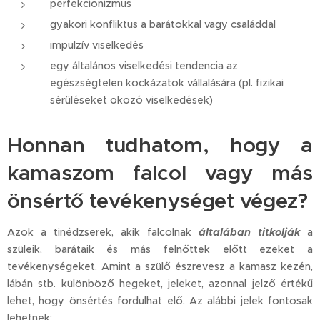
perfekcionizmus
gyakori konfliktus a barátokkal vagy családdal
impulzív viselkedés
egy általános viselkedési tendencia az
egészségtelen kockázatok vállalására (pl. fizikai
sérüléseket okozó viselkedések)
Honnan tudhatom, hogy a
kamaszom falcol vagy más
önsértő tevékenységet végez?
Azok a tinédzserek, akik falcolnak
általában titkolják
a
szüleik, barátaik és más felnőttek előtt ezeket a
tevékenységeket. Amint a szülő észrevesz a kamasz kezén,
lábán stb. különböző hegeket, jeleket, azonnal jelző értékű
lehet, hogy önsértés fordulhat elő. Az alábbi jelek fontosak
lehetnek: