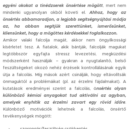
egyéni okokat a tinédzserek önsértése mögött
, mert nem
mindenki ugyanolyan okból követi el.
Ahhoz, hogy az
önsértés abbamaradjon, a legjobb segítségnyújtási módja
az, ha abban segítjük szerettünket, ismerősünket,
kliensünket, hogy a mögöttes kérdésekkel foglalkozzon.
Amikor valaki falcolja magát, akkor nem öngyilkossági
kísérletet tesz. A fiatalok, akik bántják, falcolják magukat
legtöbbször egyfajta stressz levezetési, megküzdési
módszerként használják – gyakran a nyugtalanító, belső
feszültségeket okozó nehéz érzéseik kontrollálásának egyik
útja a falcolás. Míg mások azért csinálják, hogy eltávolítsák
önmaguktól a problémáikat (pl. az érzelmi fájdalmakat). A
kutatások eredményei szerint a falcolás, ö
nsértés olyan
különböző kémiai anyagokat tud aktiválni az agyban,
amelyek enyhítik az érzelmi zavart egy rövid időre
.
Különböző motivációk lehetnek a falcolás, önsértő
tevékenységek mögött:
szorongás/feszültség csökkentés