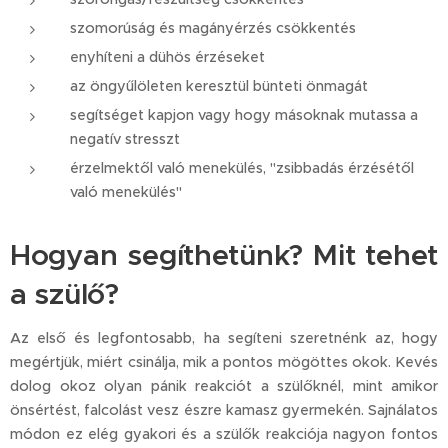
szomorúság és magányérzés csökkentés
enyhíteni a dühös érzéseket
az öngyűlöleten keresztül bünteti önmagát
segítséget kapjon vagy hogy másoknak mutassa a
negatív stresszt
érzelmektől való menekülés, "zsibbadás érzésétől
való menekülés"
Hogyan segíthetünk? Mit tehet
a szülő?
Az első és legfontosabb, ha segíteni szeretnénk az, hogy
megértjük, miért csinálja, mik a pontos mögöttes okok. Kevés
dolog okoz olyan pánik reakciót a szülőknél, mint amikor
önsértést, falcolást vesz észre kamasz gyermekén. Sajnálatos
módon ez elég gyakori és a szülők reakciója nagyon fontos