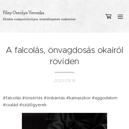
Orsolya
Filep
Veronika
Klinikai szakpszichológus, mentálhigiénés szakember
A falcolás, önvagdosás okairól
röviden
2023.09.14
#falcolás #önsértés #önbántás #kamaszkor #aggodalom
#család #szülőgyerek