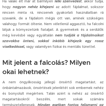
Ha valaki élt már át bármilyen
lelki szenvedést
, akkor tudja,
hogy
nagyon nehéz kifejezni
az adott fájdalmat, sokszor
nincsen minta rá, nincsenek gyakorlati használatban rá
szavaink, de a fájdalom mégis ott van, aminek szükséges
valahogy formát öltenie. Nem véletlenül aggasztó, ha falcolni
látjuk a környezetünk fiataljait. A gyermekek és a serdülők
még kevésbé vagy egyàltalán
nem tudják a fájdalmaikat
szavakba önteni, sokkal inkább kifejezik egy rossz
viselkedéssel,
vagy valamilyen fizikai és mentális tünettel.
Mit jelent a falcolás? Milyen
okai lehetnek?
A nem öngyilkosság jellegű önsértő magatartást, az
önbántalmazások, önsértések jelenlétét sok embernek nehéz
és bonyolult megérteni. Talán azért is nehéz az önsértő
magatartásokról beszélni, mert sokak számára
természetellenesek.
Minden esetben fontos felismerni az