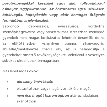
borotvapengékkel, késeikkel vagy akár tollsapkáikkal
csinálják leggyakrabban. Az önkárosítás égési sérülések,
bőrkivágás, hajtépkedés vagy akár önmagát ütögetés
formájában is jelentkezhet.
Szorongó, depressziós, evészavaros, borderline
személyiségzavaros vagy poszttraumás stresszben szenvedő
gyerekek mind magas kockázattal lehetnek önsértők, de ha
az előtöténetben valamilyen trauma, elhanyagolás,
abúzálás/bántalmazás fordul elő, az is hajlamosítja a
gyerekeket önsértő tevékenységekre. Véletlenül is veszélyes
sebeket okozhatnak önmagukban.
Más lehetséges okok:
alacsony önértékelés
elutasítottnak vagy magányosnak érzi magát
nem érzi magát biztonságban
akár az iskolában,
akár otthon