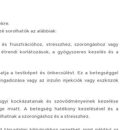
ekre.
é sorolhatók az alábbiak:
 és frusztrációhoz, stresszhez, szorongáshoz vagy
 étrendi korlátozások, a gyógyszeres kezelés és a
atja a testképet és önbecsülést. Ez a betegséggel
y ingadozása vagy az inzulin injekciók vagy eszközök
ügyi kockázatainak és szövődményeinek kezelése
ge miatt. A betegség hatékony kezelésével és a
hatnak a szorongáshoz és a stresszhez.
t társadalmi kihívásokhoz vezethet, mint például az