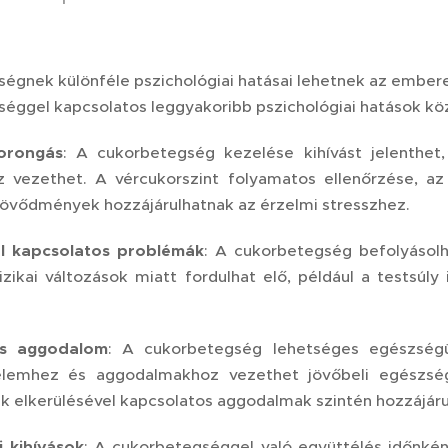
égnek különféle pszichológiai hatásai lehetnek az ember
éggel kapcsolatos leggyakoribb pszichológiai hatások köz
orongás
: A cukorbetegség kezelése kihívást jelenthet,
z vezethet. A vércukorszint folyamatos ellenőrzése, az
övődmények hozzájárulhatnak az érzelmi stresszhez.
l kapcsolatos problémák
: A cukorbetegség befolyásolh
izikai változások miatt fordulhat elő, például a testsúl
és aggodalom
: A cukorbetegség lehetséges egészség
elemhez és aggodalmakhoz vezethet jövőbeli egészsé
elkerülésével kapcsolatos aggodalmak szintén hozzájárul
i kihívások
: A cukorbetegséggel való együttélés időnkén