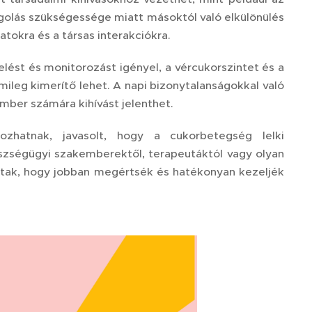
olás szükségessége miatt másoktól való elkülönülés
atokra és a társas interakciókra.
lést és monitorozást igényel, a vércukorszintet és a
leg kimerítő lehet. A napi bizonytalanságokkal való
ber számára kihívást jelenthet.
ozhatnak, javasolt, hogy a cukorbetegség lelki
zségügyi szakemberektől, terapeutáktól vagy olyan
dtak, hogy jobban megértsék és hatékonyan kezeljék