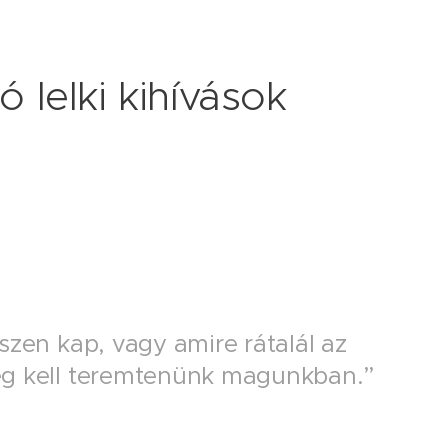
 lelki kihívások
szen kap, vagy amire rátalál az
meg kell teremtenünk magunkban.”