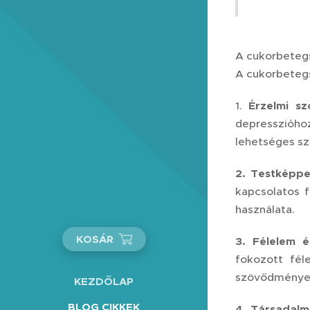
A cukorbetegs
A cukorbetegs
1.
Érzelmi sz
depresszióho
lehetséges sz
2. Testképpe
kapcsolatos f
használata.
KOSÁR
3. Félelem 
fokozott fél
szövődmények 
KEZDŐLAP
BLOG CIKKEK
4. Társadalm