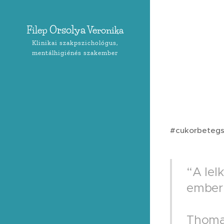
Orsolya
Filep
Veronika
Klinikai szakpszichológus,
mentálhigiénés szakember
#cukorbetegs
“A lel
ember.
Thoma