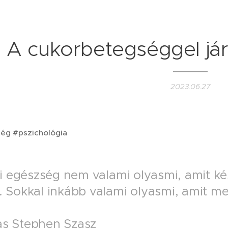
A cukorbetegséggel járó
2023.06.27
ég #pszichológia
ki egészség nem valami olyasmi, amit ké
 Sokkal inkább valami olyasmi, amit 
s Stephen Szasz