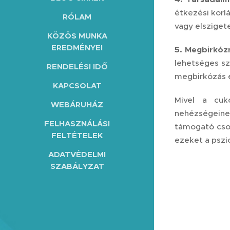
étkezési korl
RÓLAM
vagy elszigete
KÖZÖS MUNKA
EREDMÉNYEI
5. Megbirkóz
lehetséges sz
RENDELÉSI IDŐ
megbirkózás é
KAPCSOLAT
Mivel a cuko
WEBÁRUHÁZ
nehézségeine
FELHASZNÁLÁSI
támogató csop
FELTÉTELEK
ezeket a pszic
ADATVÉDELMI
SZABÁLYZAT