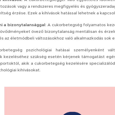
átozások vagy a rendszeres megfigyelés és gyógyszeradag
ltség érzése. Ezek a kihívások hatással lehetnek a kapcsol
ni a bizonytalansággal
: A cukorbetegség folyamatos keze
övődményeket övező bizonytalanság mentálisan és érzelmi
s az életmódbeli változásokhoz való alkalmazkodás sok em
rbetegség pszichológiai hatásai személyenként vált
k kezeléséhez szükség esetén kérjenek támogatást egés
ortoktól, akik a cukorbetegség kezelésére specializáló
hológiai kihívásokat.